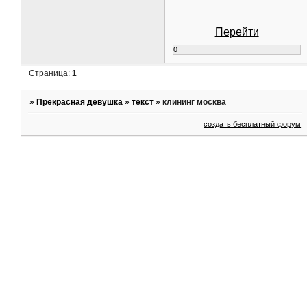
Перейти
0
Страница:
1
»
Прекрасная девушка
»
текст
»
клининг москва
создать бесплатный форум