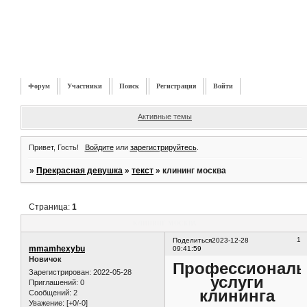
Форум
Участники
Поиск
Регистрация
Войти
Активные темы
Привет, Гость!
Войдите
или
зарегистрируйтесь
.
»
Прекрасная девушка
»
текст
»
клининг москва
Страница:
1
клининг москва
1
Поделиться
2023-12-28
mmamhexybu
09:41:59
Новичок
Профессионал
Зарегистрирован
: 2022-05-28
услуги
Приглашений:
0
клининга
Сообщений:
2
Уважение:
[+0/-0]