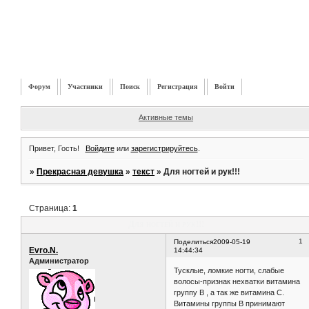
Форум
Участники
Поиск
Регистрация
Войти
Активные темы
Привет, Гость!
Войдите
или
зарегистрируйтесь
.
»
Прекрасная девушка
»
текст
»
Для ногтей и рук!!!
Страница:
1
Для ногтей и рук!!!
1
Поделиться
2009-05-19
Evro.N.
14:44:34
Администратор
Тусклые, ломкие ногти, слабые
волосы-признак нехватки витамина
группу В , а так же витамина С.
Витамины группы В принимают