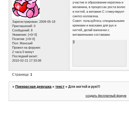
участие в образовании кератина и
меланина, в процессах роста волос
и ногтей, а витамин С стимулирует
синтез коллагена.
Совет: пользуйтесь специальными
Зарегистрирован
: 2009-05-18
кремами и масками для рук и
Приглашений:
0
ногтей, делай ванначки с
Сообщений:
8
витаминными составами.
Уважение:
[+0/-0]
Позитив:
[+0/-0]
0
Пол:
Женский
Провел на форуме:
2 часа 0 минут
Последний визит:
2010-02-21 17:33:08
Страница:
1
»
Прекрасная девушка
»
текст
»
Для ногтей и рук!!!
создать бесплатный форум