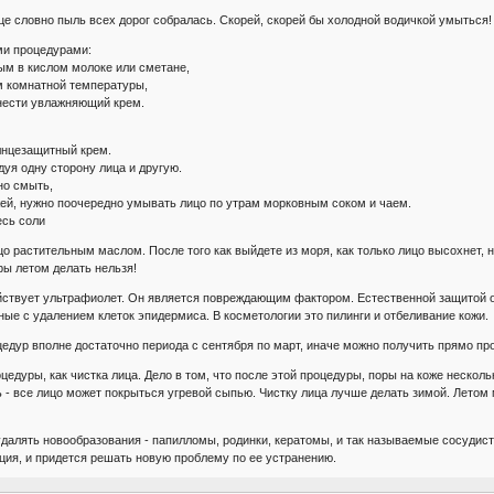
це словно пыль всех дорог собралась. Скорей, скорей бы холодной водичкой умыться! А
и процедурами:
ым в кислом молоке или сметане,
м комнатной температуры,
анести увлажняющий крем.
олнцезащитный крем.
дуя одну сторону лица и другую.
но смыть,
ожей, нужно поочередно умывать лицо по утрам морковным соком и чаем.
есь соли
о растительным маслом. После того как выйдете из моря, как только лицо высохнет,
ры летом делать нельзя!
йствует ультрафиолет. Он является повреждающим фактором. Естественной защитой о
ные с удалением клеток эпидермиса. В косметологии это пилинги и отбеливание кожи.
дур вполне достаточно периода с сентября по март, иначе можно получить прямо пр
оцедуры, как чистка лица. Дело в том, что после этой процедуры, поры на коже нескол
ь - все лицо может покрыться угревой сыпью. Чистку лица лучше делать зимой. Лето
далять новообразования - папилломы, родинки, кератомы, и так называемые сосудист
ция, и придется решать новую проблему по ее устранению.