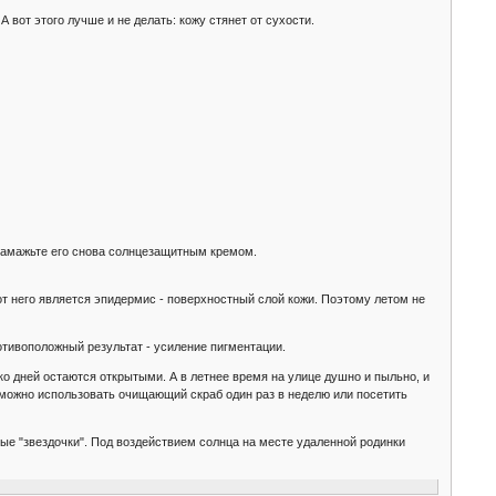
 вот этого лучше и не делать: кожу стянет от сухости.
 намажьте его снова солнцезащитным кремом.
т него является эпидермис - поверхностный слой кожи. Поэтому летом не
отивоположный результат - усиление пигментации.
ько дней остаются открытыми. А в летнее время на улице душно и пыльно, и
м можно использовать очищающий скраб один раз в неделю или посетить
ые "звездочки". Под воздействием солнца на месте удаленной родинки