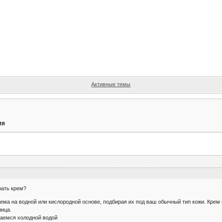
Активные темы
мя
Уход за кожей лица в летнее время
рать крем?
ема на водной или кислородной основе, подбирая их под ваш обычный тип кожи. Крем
лица.
ваемся холодной водой