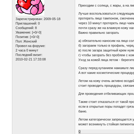
Приходим с солнца, с жары, а на ли
Лучше воспользоваться следующим
протереть лицо тампоном, смоченн
Зарегистрирован
: 2009-05-18
через 10 минут протереть лицо чае
Приглашений:
0
почти сразу же на влажную кожу н
Сообщений:
8
Уважение:
[+0/-0]
Важно правильно загорать
Позитив:
[+0/-0]
а) обязательно наносим на лицо с
Пол:
Женский
б) загораем только в профиль, чере
Провел на форуме:
в) после загара защитный крем нуж
2 часа 0 минут
Последний визит:
г) чтобы загорать без проблем с к
2010-02-21 17:33:08
Уход за кожей лица летом - берегит
Сразу перед купанием намажьте лиц
А вот какие косметические процеду
Летом на кожу очень активно возде
стоит проводить процедуры, связан
Для проведения отбеливающих проце
Также стоит отказаться от такой пр
если в открытые поры попадет гряз
баню.
Летом категорически запрещается у
может возникнуть стойкая пигмента
0