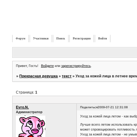
Форум
Участники
Поиск
Регистрация
Войти
Привет, Гость!
Войдите
или
зарегистрируйтесь
.
»
Прекрасная девушка
»
текст
»
Уход за кожей лица в летнее вре
Страница:
1
Evro.N.
Поделиться
2009-07-21 12:31:08
Администратор
Уход за кожей лица летом - как выб
Лучше всего летом использовать кр
может спровоцировать потливость 
Уход за кожей лица летом - не умы